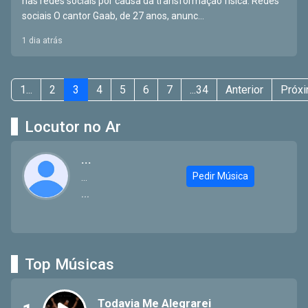
nas redes sociais por causa da transformação física. Redes
sociais O cantor Gaab, de 27 anos, anunc...
1 dia atrás
1...
2
3
4
5
6
7
...34
Anterior
Próx
Locutor no Ar
...
Pedir Música
...
...
Top Músicas
Todavia Me Alegrarei